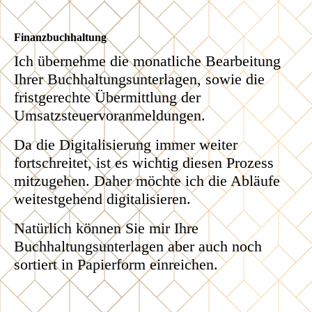
Finanzbuchhaltung
Ich übernehme die monatliche Bearbeitung
Ihrer Buchhaltungsunterlagen, sowie die
fristgerechte Übermittlung der
Umsatzsteuervoranmeldungen.
Da die Digitalisierung immer weiter
fortschreitet, ist es wichtig diesen Prozess
mitzugehen. Daher möchte ich die Abläufe
weitestgehend digitalisieren.
Natürlich können Sie mir Ihre
Buchhaltungsunterlagen aber auch noch
sortiert in Papierform einreichen.